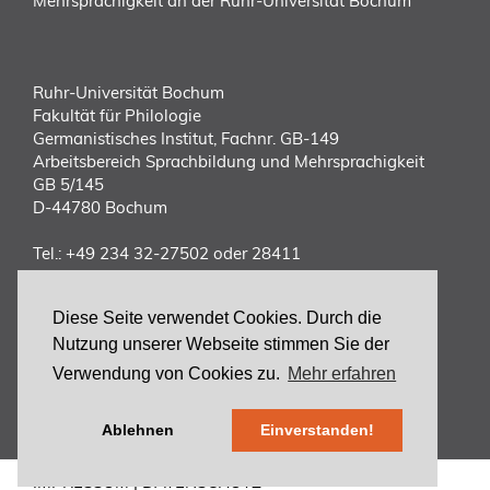
Mehrsprachigkeit an der Ruhr-Universität Bochum
Ruhr-Universität Bochum
Fakultät für Philologie
Germanistisches Institut, Fachnr. GB-149
Arbeitsbereich Sprachbildung und Mehrsprachigkeit
GB 5/145
D-44780 Bochum
Tel.:
+49 234 32-27502 oder 28411
E-Mail:
vorstand(at)dgff.de
Diese Seite verwendet Cookies. Durch die
Nutzung unserer Webseite stimmen Sie der
ANMELDUNG
ZURÜCK
Verwendung von Cookies zu.
Mehr erfahren
zum Kongress
zur DGFF
Ablehnen
Einverstanden!
IMPRESSUM
|
DATENSCHUTZ