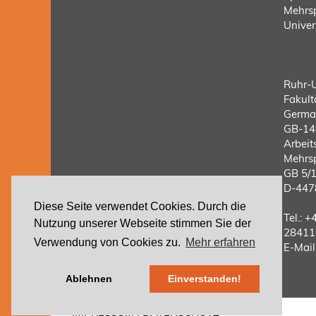
Mehrsp
Univer
Ruhr-U
Fakult
German
GB-14
Arbeit
Mehrsp
GB 5/
D-447
Diese Seite verwendet Cookies. Durch die
Tel.:
+4
Nutzung unserer Webseite stimmen Sie der
28411
Verwendung von Cookies zu.
Mehr erfahren
E-Mail
Ablehnen
Einverstanden!
IMPRESSUM
|
DATENSCHUTZ