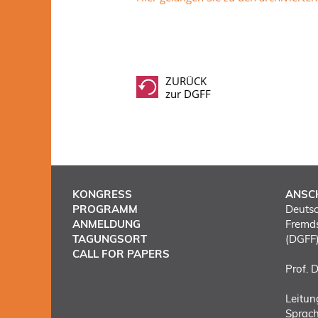
ZURÜCK
zur DGFF
KONGRESS
ANSC
PROGRAMM
Deutsc
ANMELDUNG
Fremds
TAGUNGSORT
(DGFF
CALL FOR PAPERS
Prof. 
Leitun
Sprac