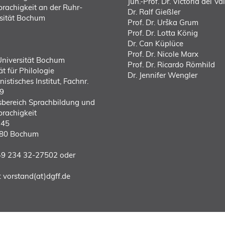
Jun.-Prof. Dr. Victoria del Val
rachigkeit an der Ruhr-
Dr. Ralf Gießler
sität Bochum
Prof. Dr. Urška Grum
Prof. Dr. Lotta König
Dr. Can Küplüce
Prof. Dr. Nicole Marx
niversität Bochum
Prof. Dr. Ricardo Römhild
ät für Philologie
Dr. Jennifer Wengler
istisches Institut, Fachnr.
9
sbereich Sprachbildung und
rachigkeit
145
80 Bochum
9 234 32-27502 oder
:
vorstand(at)dgff.de