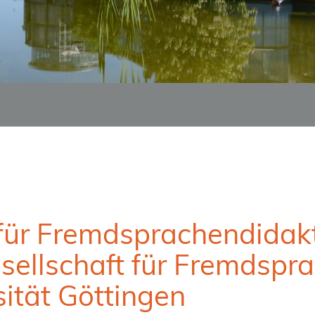
für Fremdsprachendidakt
sellschaft für Fremdspr
sität Göttingen