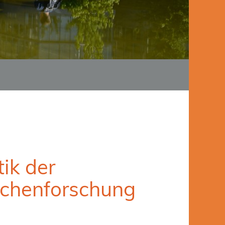
ik der
achenforschung